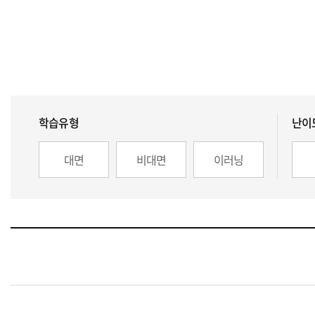
학습유형
난이
대면
비대면
이러닝