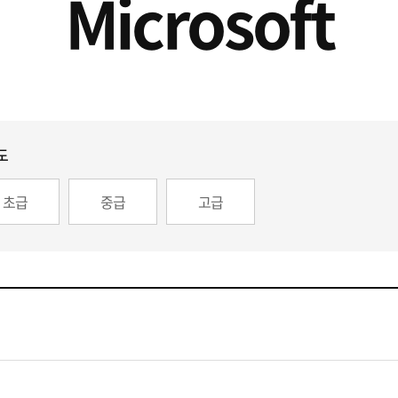
Microsoft
도
초급
중급
고급